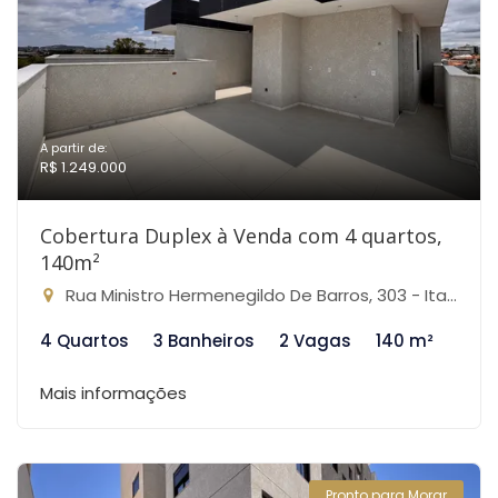
A partir de:
R$ 1.249.000
Cobertura Duplex à Venda com 4 quartos,
140m²
Rua Ministro Hermenegildo De Barros, 303 - Itapoã, Belo Horizonte-MG
4 Quartos
3 Banheiros
2 Vagas
140 m²
Mais informações
Pronto para Morar