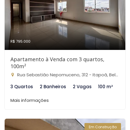
R$ 795.000
Apartamento à Venda com 3 quartos,
100m²
Rua Sebastião Nepomuceno, 312 - Itapoã, Belo Horizonte-MG
3 Quartos
2 Banheiros
2 Vagas
100 m²
Mais informações
Em Construção