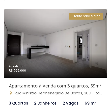
Pronto para Morar
A partir de:
R$ 769.000
Apartamento à Venda com 3 quartos, 69m²
Rua Ministro Hermenegildo De Barros, 303 - Itapoã, Belo Horizonte-MG
3 Quartos
2 Banheiros
2 Vagas
69 m²