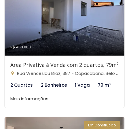
R$ 450.000
Área Privativa à Venda com 2 quartos, 79m²
Rua Wenceslau Braz, 387 - Copacabana, Belo Horizonte-MG
2 Quartos
2 Banheiros
1 Vaga
79 m²
Mais informações
Em Construção