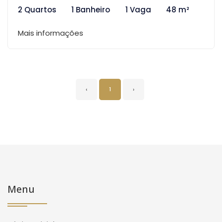
2 Quartos
1 Banheiro
1 Vaga
48 m²
Mais informações
‹
1
›
Menu