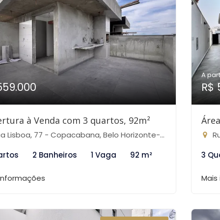
A part
559.000
R$ 
rtura à Venda com 3 quartos, 92m²
Área
a Lisboa, 77 - Copacabana, Belo Horizonte-MG
Ru
artos
2 Banheiros
1 Vaga
92 m²
3 Qu
 informações
Mais