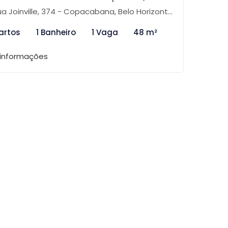
a Joinville, 374 - Copacabana, Belo Horizonte-MG
artos
1 Banheiro
1 Vaga
48 m²
 informações