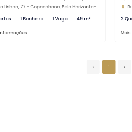
a Lisboa, 77 - Copacabana, Belo Horizonte-MG
Ru
artos
1 Banheiro
1 Vaga
49 m²
2 Qu
 informações
Mais
‹
1
›