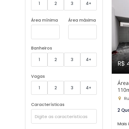
1
2
3
4+
Área mínima
Área máxima
Banheiros
1
2
3
4+
R$ 
Vagas
Área
1
2
3
4+
110
Ru
Características
2 Qu
Mais