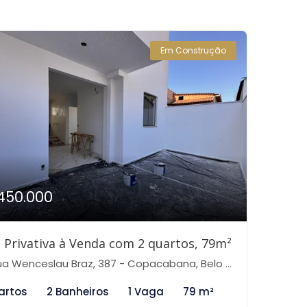
Em Construção
450.000
 Privativa à Venda com 2 quartos, 79m²
 Wenceslau Braz, 387 - Copacabana, Belo Horizonte-MG
artos
2 Banheiros
1 Vaga
79 m²