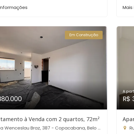
 informações
Mais
Em Construção
A part
380.000
R$ 
tamento à Venda com 2 quartos, 72m²
Apa
 Wenceslau Braz, 387 - Copacabana, Belo Horizonte-MG
Rua