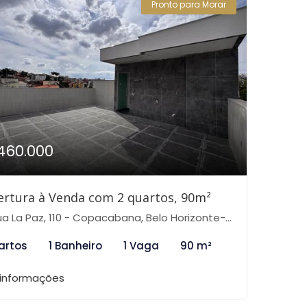
Pronto para Morar
460.000
rtura à Venda com 2 quartos, 90m²
a La Paz, 110 - Copacabana, Belo Horizonte-MG
artos
1 Banheiro
1 Vaga
90 m²
 informações