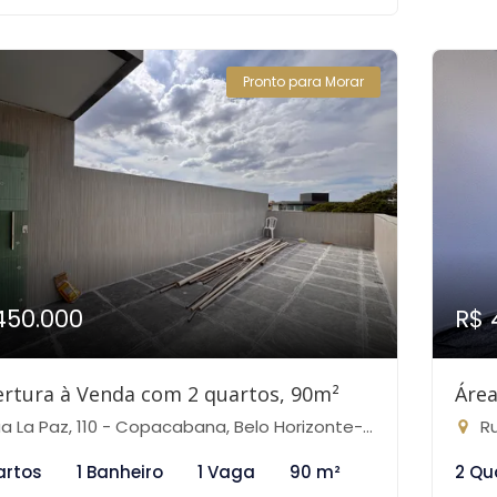
Pronto para Morar
450.000
R$ 
rtura à Venda com 2 quartos, 90m²
Área
a La Paz, 110 - Copacabana, Belo Horizonte-MG
Rua
artos
1 Banheiro
1 Vaga
90 m²
2 Qu