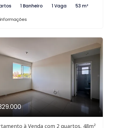
artos
1 Banheiro
1 Vaga
53 m²
 informações
329.000
rtamento à Venda com 2 quartos, 48m²