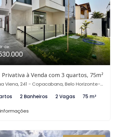
ir de:
530.000
 Privativa à Venda com 3 quartos, 75m²
a Viena, 241 - Copacabana, Belo Horizonte-MG
artos
2 Banheiros
2 Vagas
75 m²
 informações