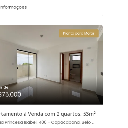
 informações
Pronto para Morar
ir de:
375.000
rtamento à Venda com 2 quartos, 53m²
 Princesa Isabel, 400 - Copacabana, Belo Horizonte-MG