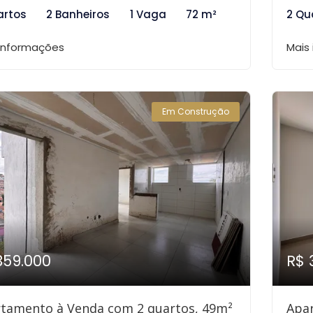
artos
2 Banheiros
1 Vaga
72 m²
2 Qu
 informações
Mais
Em Construção
359.000
R$ 
tamento à Venda com 2 quartos, 49m²
Apa