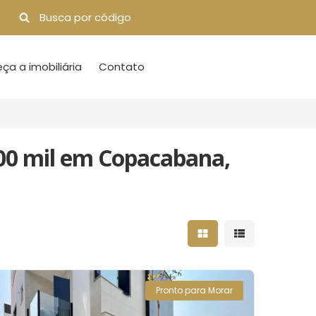
a a imobiliária
Contato
00 mil em Copacabana,
Mostrar resultados 
Mostrar result
Pronto para Morar