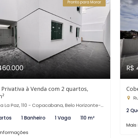
Pronto para Morar
460.000
R$ 
 Privativa à Venda com 2 quartos,
Cobe
m²
Ru
a La Paz, 110 - Copacabana, Belo Horizonte-MG
2 Qu
artos
1 Banheiro
1 Vaga
110 m²
Mais
 informações