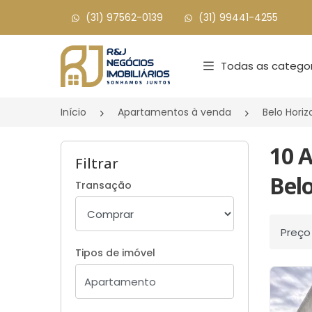
(31) 97562-0139
(31) 99441-4255
Página inicial
Todas as categor
Início
Apartamentos à venda
Belo Hori
10 
Filtrar
Bel
Transação
Ordenar
Tipos de imóvel