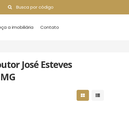
a a imobiliária
Contato
tor José Esteves
, MG
Mostrar resultados 
Mostrar result