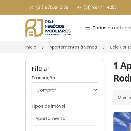
(31) 97562-0139
(31) 99441-4255
Página inicial
Todas as categor
Início
Apartamentos à venda
Belo Hori
1 A
Filtrar
Rodr
Transação
Ordenar
Tipos de imóvel