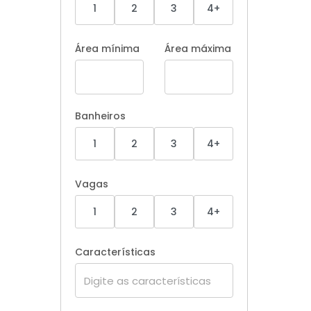
1
2
3
4+
Área mínima
Área máxima
Banheiros
1
2
3
4+
Vagas
1
2
3
4+
Características