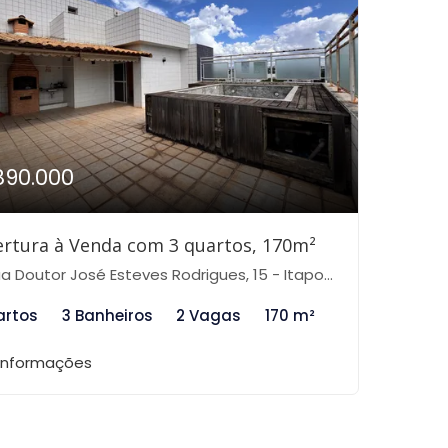
890.000
rtura à Venda com 3 quartos, 170m²
 Doutor José Esteves Rodrigues, 15 - Itapoã, Belo Horizonte-MG
artos
3 Banheiros
2 Vagas
170 m²
 informações