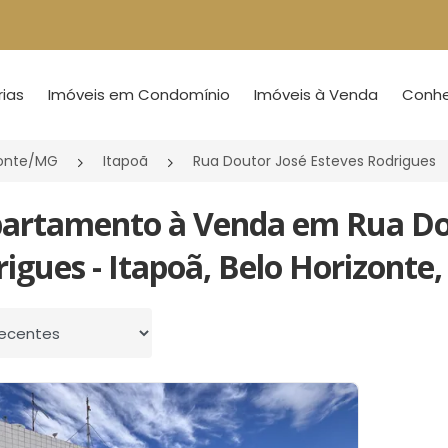
ias
Imóveis em Condomínio
Imóveis à Venda
Conheç
zonte/MG
Itapoã
Rua Doutor José Esteves Rodrigues
partamento à Venda em Rua Dou
igues - Itapoã, Belo Horizonte
 por