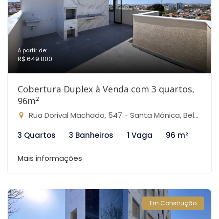
A partir de:
R$ 649.000
Cobertura Duplex à Venda com 3 quartos,
96m²
Rua Dorival Machado, 547 - Santa Mônica, Belo Horizonte-MG
3 Quartos
3 Banheiros
1 Vaga
96 m²
Mais informações
Em Construção