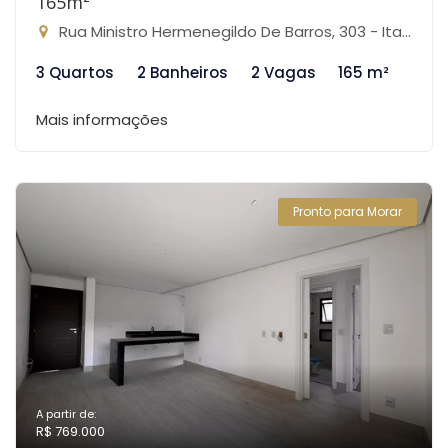
165m²
Rua Ministro Hermenegildo De Barros, 303 - Itapoã, Belo Horizonte-MG
3 Quartos
2 Banheiros
2 Vagas
165 m²
Mais informações
Pronto para Morar
A partir de:
R$ 769.000