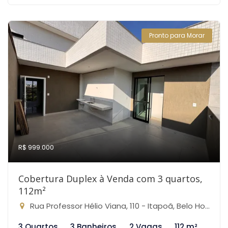
Pronto para Morar
R$ 999.000
Cobertura Duplex à Venda com 3 quartos,
112m²
Rua Professor Hélio Viana, 110 - Itapoã, Belo Horizonte-MG
3 Quartos
3 Banheiros
2 Vagas
112 m²