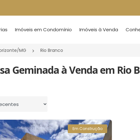
ias
Imóveis em Condomínio
Imóveis à Venda
Conheç
Horizonte/MG
Rio Branco
asa Geminada à Venda em Rio Br
 por
Em Construção