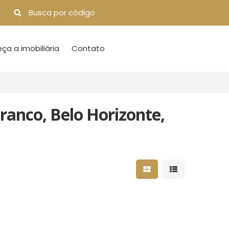
a a imobiliária
Contato
anco, Belo Horizonte,
Mostrar resultados 
Mostrar result