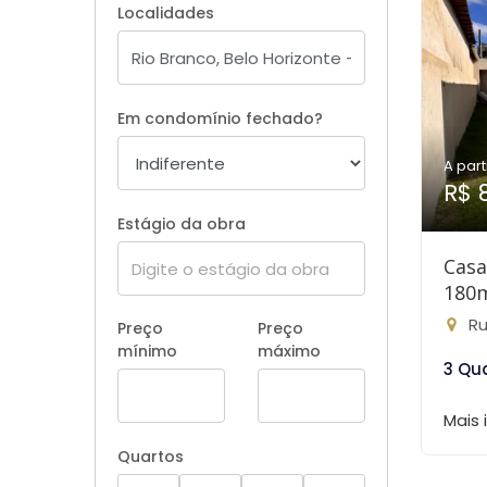
Localidades
Em condomínio fechado?
A part
R$ 
Estágio da obra
Casa
180
Rua C
Preço
Preço
mínimo
máximo
3 Qu
Mais
Quartos