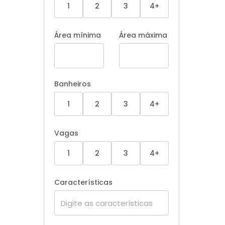
1
2
3
4+
Área mínima
Área máxima
Banheiros
1
2
3
4+
Vagas
1
2
3
4+
Características