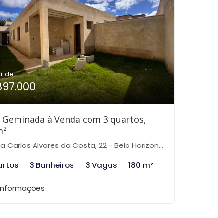
ir de:
897.000
 Geminada à Venda com 3 quartos,
m²
arlos Alvares da Costa, 22 - Belo Horizonte - MG, 22 - Rio Branco, Belo Horizonte-MG
artos
3 Banheiros
3 Vagas
180 m²
 informações