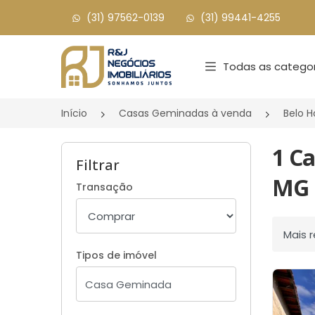
(31) 97562-0139
(31) 99441-4255
Página inicial
Todas as categor
Início
Casas Geminadas à venda
Belo 
1 C
Filtrar
MG
Transação
Ordenar
Tipos de imóvel