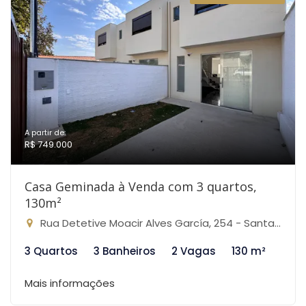
A partir de:
R$ 749.000
Casa Geminada à Venda com 3 quartos,
130m²
Rua Detetive Moacir Alves García, 254 - Santa Branca, Belo Horizonte-MG
3 Quartos
3 Banheiros
2 Vagas
130 m²
Mais informações