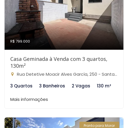
R$ 799.000
Casa Geminada à Venda com 3 quartos,
130m²
Rua Detetive Moacir Alves García, 250 - Santa Branca, Belo Horizonte-MG
3 Quartos
3 Banheiros
2 Vagas
130 m²
Mais informações
Pronto para Morar