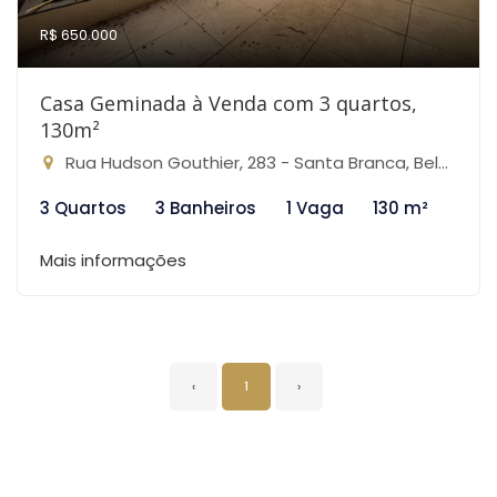
R$ 650.000
Casa Geminada à Venda com 3 quartos,
130m²
Rua Hudson Gouthier, 283 - Santa Branca, Belo Horizonte-MG
3 Quartos
3 Banheiros
1 Vaga
130 m²
Mais informações
‹
1
›