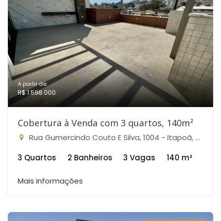
A partir de:
R$ 1.598.000
Cobertura à Venda com 3 quartos, 140m²
Rua Gumercindo Couto E Silva, 1004 - Itapoã, Belo Horizonte-MG
3 Quartos
2 Banheiros
3 Vagas
140 m²
Mais informações