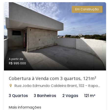
Em Construção
A partir de:
R$ 995.000
Cobertura à Venda com 3 quartos, 121m²
Rua João Edmundo Caldeira Brant, 102 - Itapoã, Belo Horizonte-MG
3 Quartos
3 Banheiros
2 Vagas
121 m²
Mais informações