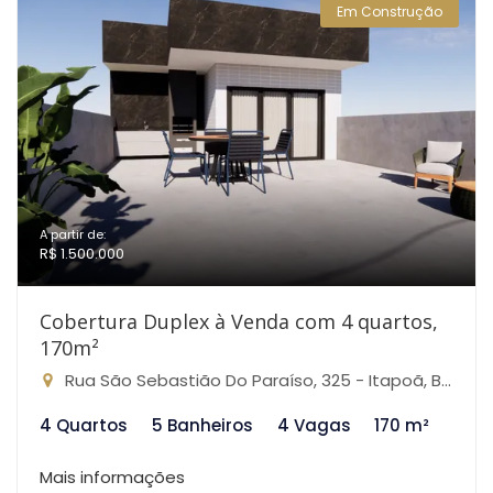
Em Construção
A partir de:
R$ 1.500.000
Cobertura Duplex à Venda com 4 quartos,
170m²
Rua São Sebastião Do Paraíso, 325 - Itapoã, Belo Horizonte-MG
4 Quartos
5 Banheiros
4 Vagas
170 m²
Mais informações