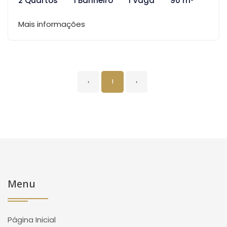
2 Quartos
1 Banheiro
1 Vaga
90 m²
Mais informações
‹
1
›
Menu
Página Inicial