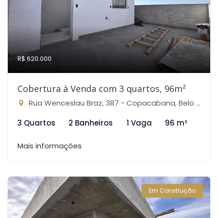
R$ 620.000
Cobertura à Venda com 3 quartos, 96m²
Rua Wenceslau Braz, 387 - Copacabana, Belo Horizonte-MG
3 Quartos
2 Banheiros
1 Vaga
96 m²
Mais informações
Em Construção