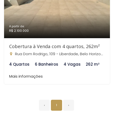
A partir de:
R$ 2.100.000
Cobertura à Venda com 4 quartos, 262m²
Rua Dom Rodrigo, 109 - Liberdade, Belo Horizonte-MG
4 Quartos
6 Banheiros
4 Vagas
262 m²
Mais informações
‹
1
›