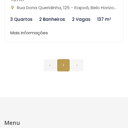
Rua Dona Queridinha, 125 - Itapoã, Belo Horizonte-MG
3 Quartos
2 Banheiros
2 Vagas
137 m²
Mais informações
‹
1
›
Menu