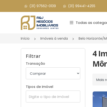
(31) 97562-0139
(31) 99441-4255
Página inicial
Todas as categor
Início
Imóveis à venda
Belo Horizonte/
4 Im
Filtrar
Môn
Transação
Ordenar
Tipos de imóvel