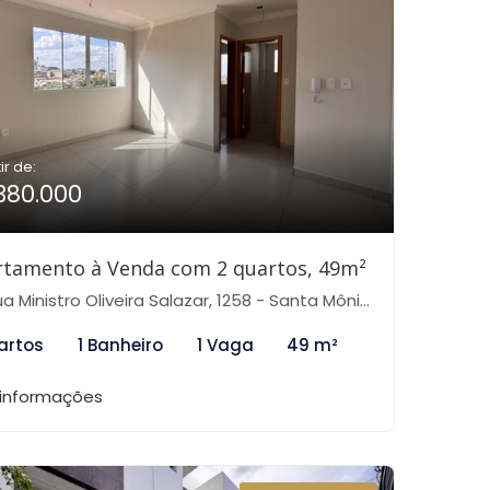
ir de:
380.000
rtamento à Venda com 2 quartos, 49m²
 Ministro Oliveira Salazar, 1258 - Santa Mônica, Belo Horizonte-MG
artos
1 Banheiro
1 Vaga
49 m²
 informações