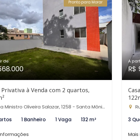
Pronto para Morar
ir de:
A part
568.000
R$ 
 Privativa à Venda com 2 quartos,
Casa
m²
122
Ministro Oliveira Salazar, 1258 - Santa Mônica, Belo Horizonte-MG
Rua
artos
1 Banheiro
1 Vaga
132 m²
3 Qu
 informações
Mais