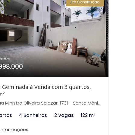
Em Construção
ir de:
998.000
 Geminada à Venda com 3 quartos,
m²
 Ministro Oliveira Salazar, 1731 - Santa Mônica, Belo Horizonte-MG
artos
4 Banheiros
2 Vagas
122 m²
 informações