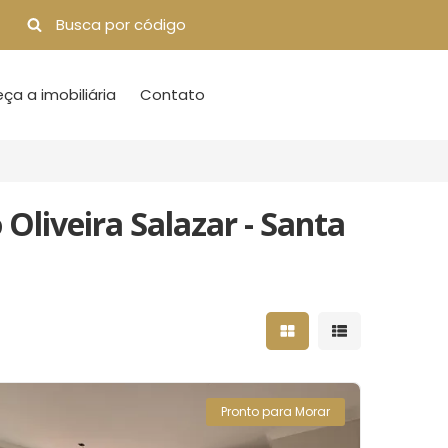
a a imobiliária
Contato
Oliveira Salazar - Santa
Mostrar resultados 
Mostrar result
Pronto para Morar