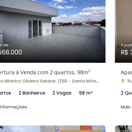
ir de:
A part
568.000
R$ 
rtura à Venda com 2 quartos, 98m²
Apa
Ministro Oliveira Salazar, 1258 - Santa Mônica, Belo Horizonte-MG
Rua
artos
2 Banheiros
2 Vagas
98 m²
2 Qu
 informações
Mais