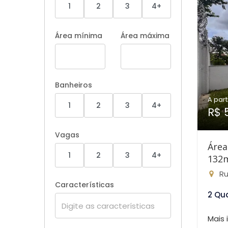
1
2
3
4+
Área mínima
Área máxima
Banheiros
A part
1
2
3
4+
R$ 
Vagas
Área
1
2
3
4+
132
Rua 
Características
2 Qu
Mais