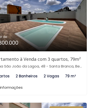
ir de:
800.000
rtamento à Venda com 3 quartos, 79m²
 São João da Lagoa, 48 - Santa Branca, Belo Horizonte-MG
artos
2 Banheiros
2 Vagas
79 m²
 informações