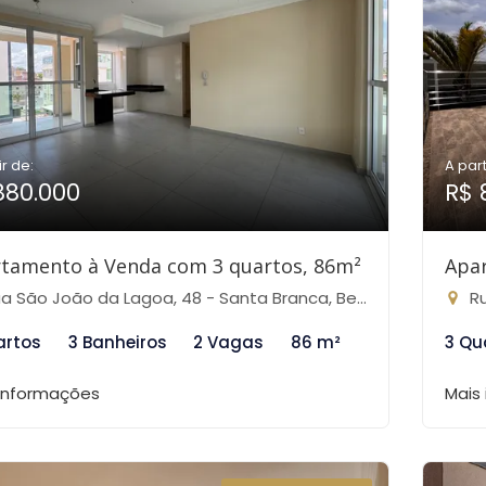
ir de:
A part
880.000
R$ 
tamento à Venda com 3 quartos, 86m²
Apa
 São João da Lagoa, 48 - Santa Branca, Belo Horizonte-MG
Rua
artos
3 Banheiros
2 Vagas
86 m²
3 Qu
 informações
Mais