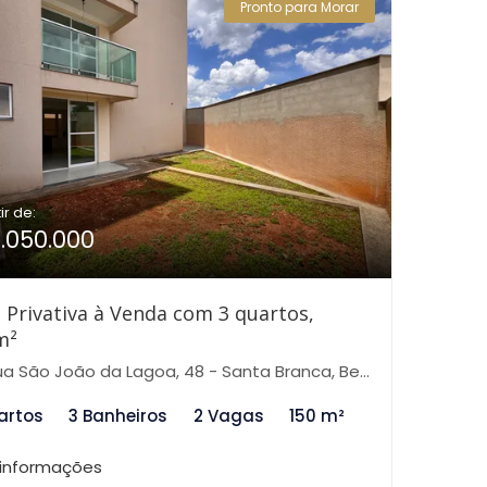
Pronto para Morar
ir de:
1.050.000
 Privativa à Venda com 3 quartos,
m²
 São João da Lagoa, 48 - Santa Branca, Belo Horizonte-MG
artos
3 Banheiros
2 Vagas
150 m²
 informações