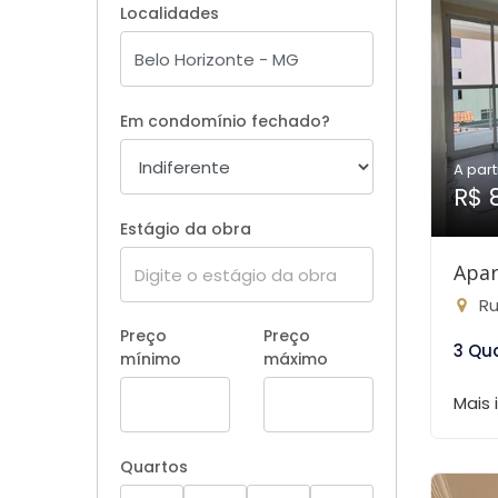
Localidades
Em condomínio fechado?
A part
R$ 
Estágio da obra
Apar
Rua
Preço
Preço
3 Qu
mínimo
máximo
Mais
Quartos