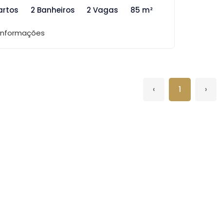
artos
2 Banheiros
2 Vagas
85 m²
 informações
‹
1
›