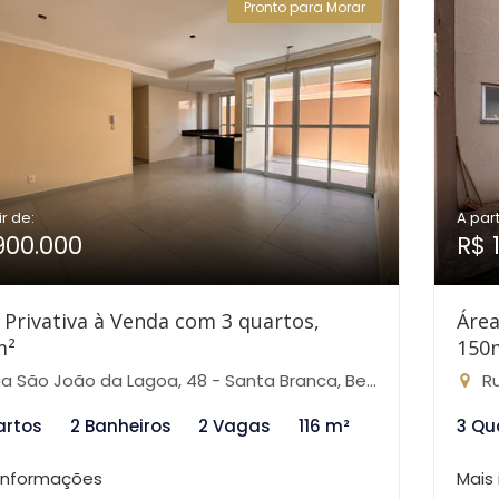
Pronto para Morar
ir de:
A part
900.000
R$ 
 Privativa à Venda com 3 quartos,
Área
m²
150
 São João da Lagoa, 48 - Santa Branca, Belo Horizonte-MG
Rua
artos
2 Banheiros
2 Vagas
116 m²
3 Qu
 informações
Mais