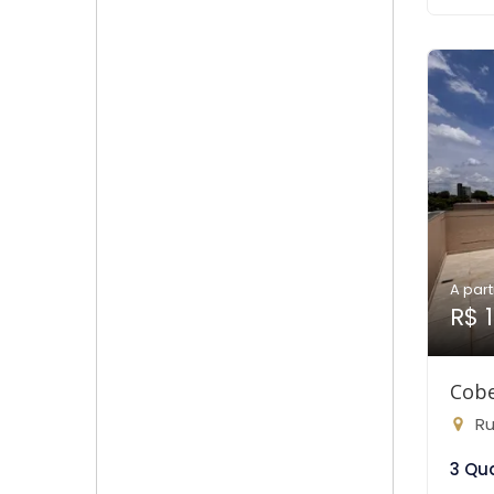
A part
R$ 
Cobe
Rua
3 Qu