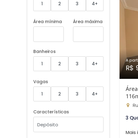
1
2
3
4+
Área mínima
Área máxima
Banheiros
A part
1
2
3
4+
R$ 
Vagas
Área
1
2
3
4+
116
Rua
Características
3 Qu
Mais