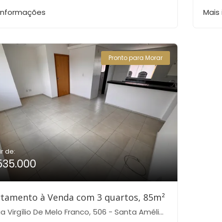
 informações
Mais
Pronto para Morar
ir de:
535.000
tamento à Venda com 3 quartos, 85m²
Virgílio De Melo Franco, 506 - Santa Amélia, Belo Horizonte-MG