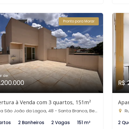
Pronto para Morar
ir de:
1.200.000
R$ 
rtura à Venda com 3 quartos, 151m²
Apa
 São João da Lagoa, 48 - Santa Branca, Belo Horizonte-MG
Rua
artos
2 Banheiros
2 Vagas
151 m²
2 Qu