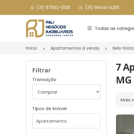
(31) 97562-0139
(31) 99441-4255
Página inicial
Todas as categor
Início
Apartamentos à venda
Belo Hori
7 A
Filtrar
MG
Transação
Ordenar
Tipos de imóvel