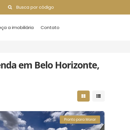
a a imobiliária
Contato
nda em Belo Horizonte,
Mostrar resultados 
Mostrar result
Pronto para Morar