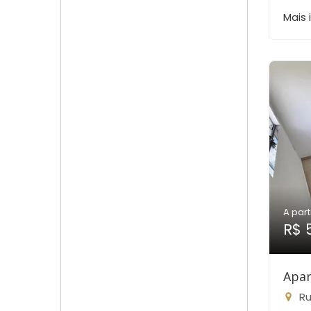
Mais
A part
R$ 
Apar
Rua 