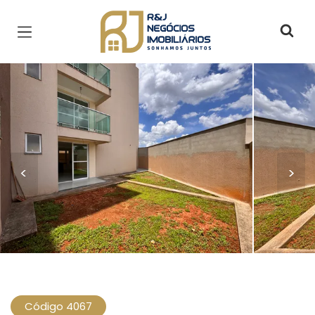
Página inicial
<
>
Código 4067