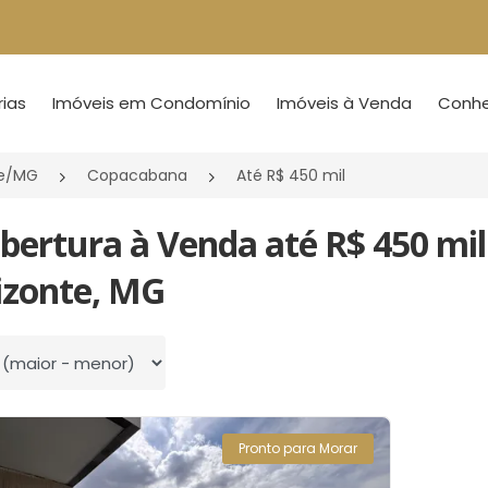
ias
Imóveis em Condomínio
Imóveis à Venda
Conheç
te/MG
Copacabana
Até R$ 450 mil
obertura à Venda até R$ 450 mi
izonte, MG
 por
Pronto para Morar