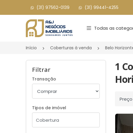
(31) 97562-0139
(31) 99441-4255
Página inicial
Todas as categor
Início
Coberturas à venda
Belo Horizon
1 C
Filtrar
Hor
Transação
Ordenar
Tipos de imóvel