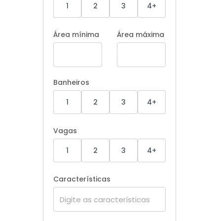
1
2
3
4+
Área mínima
Área máxima
Banheiros
1
2
3
4+
Vagas
1
2
3
4+
Características