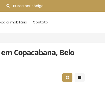
a a imobiliária
Contato
l em Copacabana, Belo
Mostrar resultados 
Mostrar result