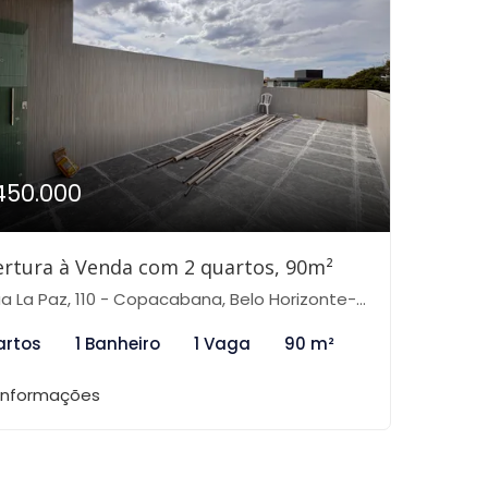
450.000
rtura à Venda com 2 quartos, 90m²
a La Paz, 110 - Copacabana, Belo Horizonte-MG
artos
1 Banheiro
1 Vaga
90 m²
 informações